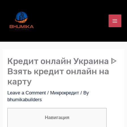
Skip
to
content
Кредит онлайн Украина ᐈ
Взять кредит онлайн на
карту
Leave a Comment
/
Микрокредит
/ By
bhumikabuilders
Навигация